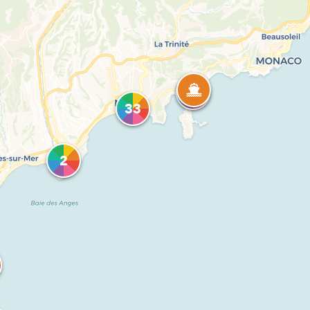
3
33
2