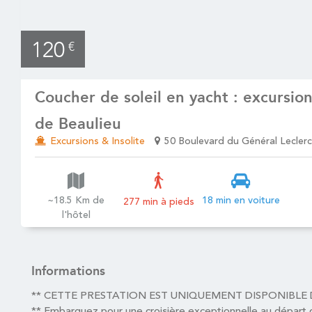
120
€
Coucher de soleil en yacht : excursio
de Beaulieu
Excursions & Insolite
50 Boulevard du Général Leclerc
~18.5 Km de
18 min en voiture
277 min à pieds
l'hôtel
Informations
** CETTE PRESTATION EST UNIQUEMENT DISPONIBLE
** Embarquez pour une croisière exceptionnelle au dépar