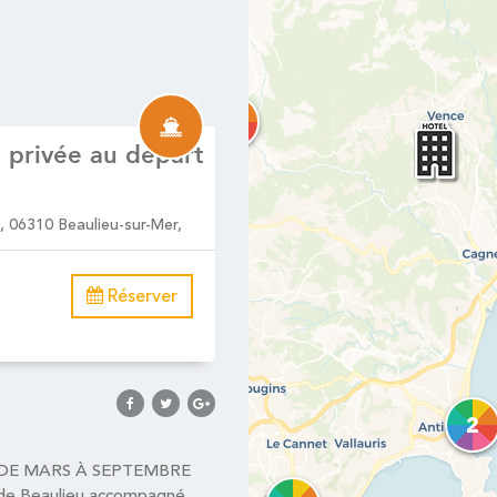
2
n privée au départ
, 06310 Beaulieu-sur-Mer,
7
Réserver
2
 DE MARS À SEPTEMBRE
t de Beaulieu accompagné